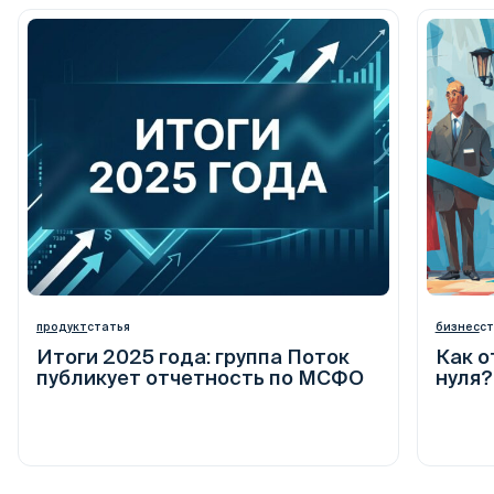
продукт
статья
бизнес
ст
Итоги 2025 года: группа Поток
Как о
публикует отчетность по МСФО
нуля?