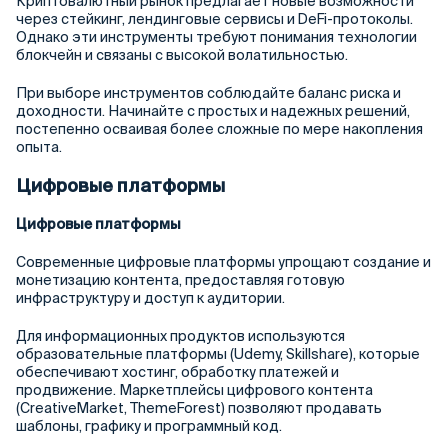
Криптовалютный рынок предлагает новые возможности
через стейкинг, лендинговые сервисы и DeFi-протоколы.
Однако эти инструменты требуют понимания технологии
блокчейн и связаны с высокой волатильностью.
При выборе инструментов соблюдайте баланс риска и
доходности. Начинайте с простых и надежных решений,
постепенно осваивая более сложные по мере накопления
опыта.
Цифровые платформы
Цифровые платформы
Современные цифровые платформы упрощают создание и
монетизацию контента, предоставляя готовую
инфраструктуру и доступ к аудитории.
Для информационных продуктов используются
образовательные платформы (Udemy, Skillshare), которые
обеспечивают хостинг, обработку платежей и
продвижение. Маркетплейсы цифрового контента
(CreativeMarket, ThemeForest) позволяют продавать
шаблоны, графику и программный код.