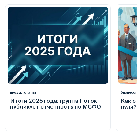
продукт
статья
бизнес
ст
Итоги 2025 года: группа Поток
Как о
публикует отчетность по МСФО
нуля?