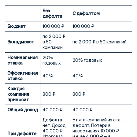
Без
С дефолтом
дефолта
Бюджет
100 000 ₽
100 000 ₽
по 2 000 ₽
Вкладывает
в 50
по 2 000 ₽ в 50 компаний
компаний
Номинальная
20%
20% годовых
ставка
годовых
Эффективная
40%
40%
ставка
Каждая
компания
800 ₽
800 ₽
приносит
Общий доход
40 000 ₽
40 000 ₽
Дефолта
У пяти компаний из ста —
нет. Доход
дефолт. Потери в
40 000 ₽.
инвестициях 10 000 ₽
При дефолте
Итоговая
и еще 4 000 ₽ — в