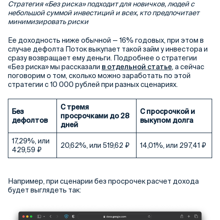
Стратегия «Без риска» подходит для новичков, людей с
небольшой суммой инвестиций и всех, кто предпочитает
минимизировать риски
Ее доходность ниже обычной — 16% годовых, при этом в
случае дефолта Поток выкупает такой займ у инвестора и
сразу возвращает ему деньги. Подробнее о стратегии
«Без риска» мы рассказали
в отдельной статье
, а сейчас
поговорим о том, сколько можно заработать по этой
стратегии с 10 000 рублей при разных сценариях.
С тремя
Без
С просрочкой и
просрочками до 28
дефолтов
выкупом долга
дней
17,29%, или
20,62%, или 519,62 ₽
14,01%, или 297,41 ₽
429,59 ₽
Например, при сценарии без просрочек расчет дохода
будет выглядеть так: